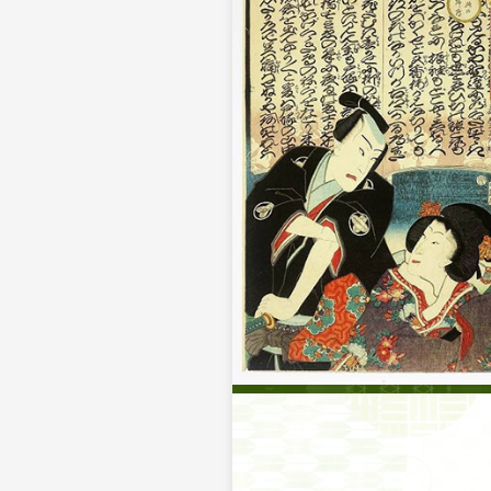
訃報のお知らせ
清元栄志太夫さんが令和7年
謹んでお悔やみ申し上げます
2025年8月28日
要無形文化財清元節・清元節
月島社会教育会館ホール（4F
2025年9月9日
七世清元延寿太夫主催 KIYO
名古屋 HITOMIホール