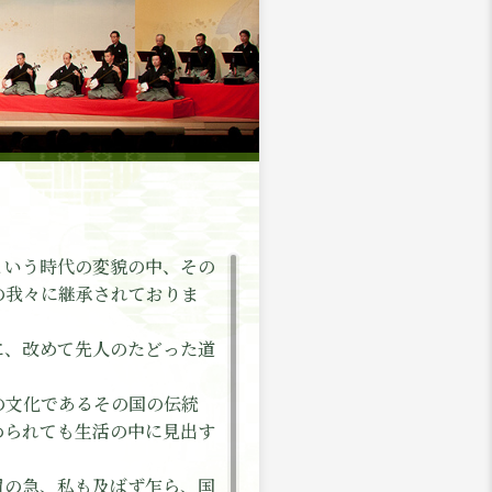
という時代の変貌の中、その
の我々に継承されておりま
に、改めて先人のたどった道
の文化であるその国の伝統
められても生活の中に見出す
眉の急、私も及ばず乍ら、国