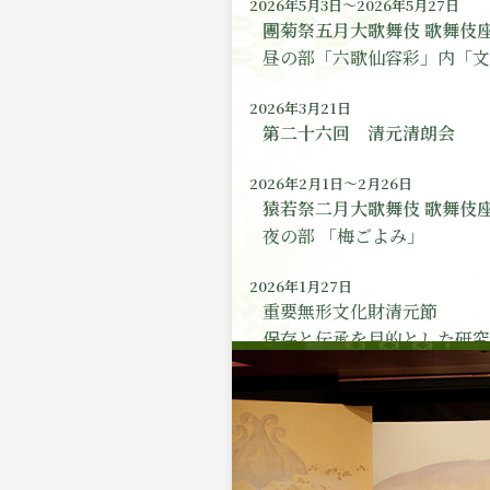
2026年5月3日～2026年5月27日
團菊祭五月大歌舞伎 歌舞伎
昼の部「六歌仙容彩」内「文
2026年3月21日
第二十六回 清元清朗会
2026年2月1日～2月26日
猿若祭二月大歌舞伎 歌舞伎
夜の部 「梅ごよみ」
2026年1月27日
重要無形文化財清元節
保存と伝承を目的とした研究
清元節演奏会
2026年1月
先日帝国ホテルに於いて清元