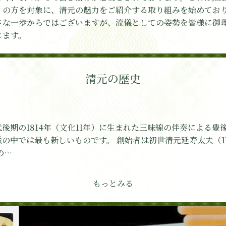
くの方を対象に、清元の魅力をご紹介する取り組みを始めてお
さな一歩からではございますが、流儀としての姿勢を皆様に御
じます。
四月
延寿太夫
清元の歴史
座
口村
後期の1814年（文化11年）に生まれた三味線の伴奏による豊
の中では最も新しいものです。 創始者は初世清元延寿太夫（17
業のためのご寄付のお願い
の…
もっとみる