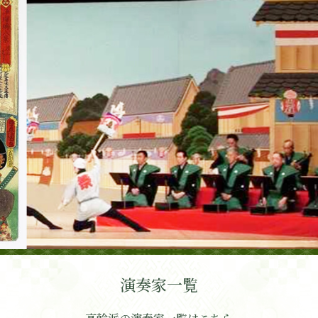
9月5日午前7時、永眠されました。享年85歳
。
保存会 夏季研修発表会
） 入場無料 18時開演
MOTO ガラコンサート2025
演奏家一覧