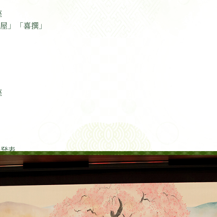
座
屋」「喜撰」
座
発表
榮志太夫さんのお別れ会が慎ましく行われました。