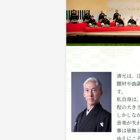
清元は、
題材や曲
す。
私自身は
程の大き
しかしな
音楽が失
事は皆無
ゆえにこ