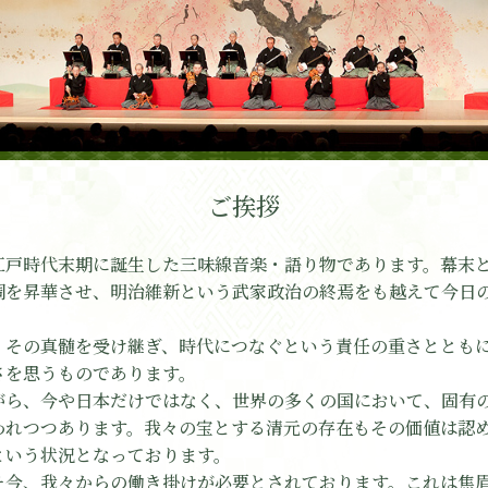
ご挨拶
江戸時代末期に誕生した三味線音楽・語り物であります。幕末
調を昇華させ、明治維新という武家政治の終焉をも越えて今日
、その真髄を受け継ぎ、時代につなぐという責任の重さととも
さを思うものであります。
がら、今や日本だけではなく、世界の多くの国において、固有
われつつあります。我々の宝とする清元の存在もその価値は認
という状況となっております。
そ今、我々からの働き掛けが必要とされております。これは焦