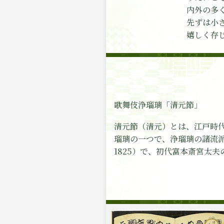
2026年1月7日
内外の多
清元宗家高輪会新年の集い
先ずは小
嬉しく存
2025年12月1日～26日
吉例顔見世興行 京都南座
昼の部 「玉兎」
令和七年
七世清元
2025年11月2日～26日
吉例顔見世大歌舞伎 歌舞伎
歌舞伎浄瑠璃「清元節」
昼の部 「道行雪故郷」 新
清元節（清元）とは、江戸時代
～2026年6月
瑠璃の一つで、浄瑠璃の諸流派
祐天寺かさね塚百周年修繕事
1825）で、初代富本斎宮太夫
発起人七世清元延寿太夫
2025年10月1日～21日
錦秋十月大歌舞伎 歌舞伎座
第三部 「吉野山」
2025年9月9日